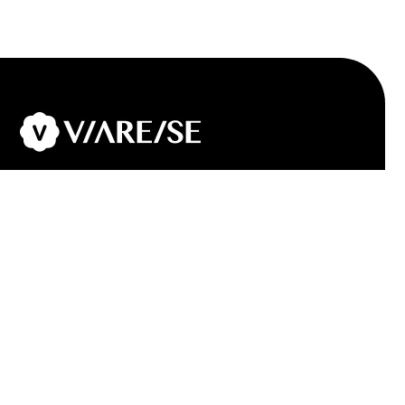
HOME
Information
Service
Web Design
Graphic Design & Print
Sign,Novelty and More
Movie
Works