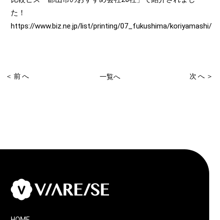
た！
https://www.biz.ne.jp/list/printing/07_fukushima/koriyamashi/
＜前へ
次へ＞
一覧へ
HOME