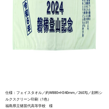
仕様：フェイスタオル／約W880×H340mm／260匁／顔料シ
ルクスクリーン印刷（1色）
福島県立猪苗代高等学校 様